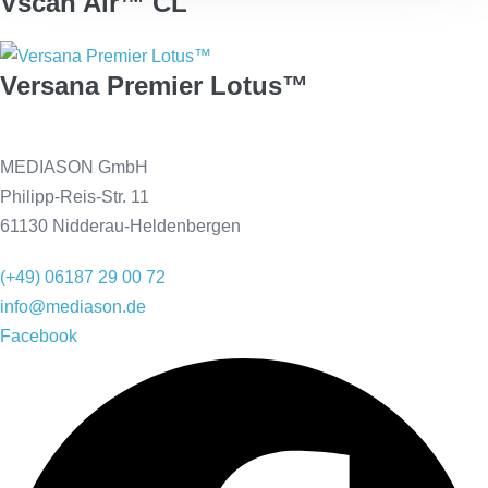
Vscan Air™ CL
Versana Premier Lotus™
MEDIASON GmbH
Philipp-Reis-Str. 11
61130 Nidderau-Heldenbergen
(+49) 06187 29 00 72
info@mediason.de
Facebook