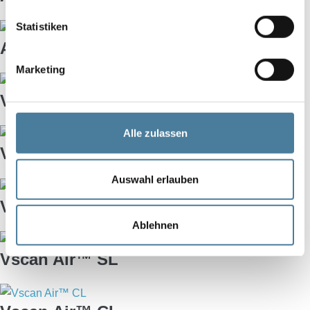
Statistiken
ACUSON Juniper™
Marketing
Versana Active™
Alle zulassen
Versana Balance™
Auswahl erlauben
Versana Essential™
Ablehnen
Vscan Air™ SL