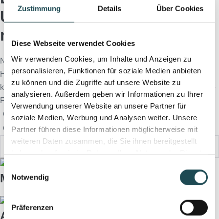
Zustimmung
Details
Über Cookies
Ultraschallsysteme für alle
medizinischen Fachbereiche
Diese Webseite verwendet Cookies
Wir verwenden Cookies, um Inhalte und Anzeigen zu
Neue und ISO 0751-geprüfte Gebrauchtsysteme führender
personalisieren, Funktionen für soziale Medien anbieten
Hersteller mit Gewährleistung und KV-Zulassung. Von
zu können und die Zugriffe auf unsere Website zu
kompakten mobilen Geräten bis zu High-EndSystemen für alle
analysieren. Außerdem geben wir Informationen zu Ihrer
Fachbereiche.
Verwendung unserer Website an unsere Partner für
GE Healthcare
Mindray
Siemens
soziale Medien, Werbung und Analysen weiter. Unsere
Gynäkologie/Urologie
Kardiologie/Innere
Orthopädie
Partner führen diese Informationen möglicherweise mit
weiteren Daten zusammen, die Sie ihnen bereitgestellt
haben oder die sie im Rahmen Ihrer Nutzung der Dienste
gesammelt haben.
Einwilligungsauswahl
Mindray MU7
Notwendig
Präferenzen
ACUSON Maple™