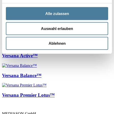
Alle zulassen
Vscan Air™ SL
Auswahl erlauben
Vscan Air™ CL
Ablehnen
Versana Active™
Versana Balance™
Versana Premier Lotus™
MEDIASON GmbH