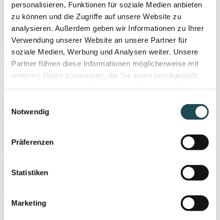
personalisieren, Funktionen für soziale Medien anbieten
zu können und die Zugriffe auf unsere Website zu
Neue und ISO 0751-geprüfte Gebrauchtsysteme führender
analysieren. Außerdem geben wir Informationen zu Ihrer
Hersteller mit Gewährleistung und KV-Zulassung. Von kompakten
Verwendung unserer Website an unsere Partner für
mobilen Geräten bis zu High-EndSystemen für alle Fachbereiche.
GE Healthcare
Mindray
Siemens
soziale Medien, Werbung und Analysen weiter. Unsere
Gynäkologie/Urologie
Kardiologie/Innere
Orthopädie
Partner führen diese Informationen möglicherweise mit
weiteren Daten zusammen, die Sie ihnen bereitgestellt
haben oder die sie im Rahmen Ihrer Nutzung der Dienste
Mindray MU7
gesammelt haben.
Einwilligungsauswahl
Notwendig
ACUSON Maple™
Präferenzen
Statistiken
ACUSON Juniper™
Marketing
Versana Essential™