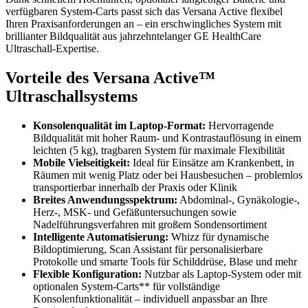
verfügbaren System-Carts passt sich das Versana Active flexibel
Ihren Praxisanforderungen an – ein erschwingliches System mit
brillianter Bildqualität aus jahrzehntelanger GE HealthCare
Ultraschall-Expertise.
Vorteile des Versana Active™
Ultraschallsystems
Konsolenqualität im Laptop-Format:
Hervorragende
Bildqualität mit hoher Raum- und Kontrastauflösung in einem
leichten (5 kg), tragbaren System für maximale Flexibilität
Mobile Vielseitigkeit:
Ideal für Einsätze am Krankenbett, in
Räumen mit wenig Platz oder bei Hausbesuchen – problemlos
transportierbar innerhalb der Praxis oder Klinik
Breites Anwendungsspektrum:
Abdominal-, Gynäkologie-,
Herz-, MSK- und Gefäßuntersuchungen sowie
Nadelführungsverfahren mit großem Sondensortiment
Intelligente Automatisierung:
Whizz für dynamische
Bildoptimierung, Scan Assistant für personalisierbare
Protokolle und smarte Tools für Schilddrüse, Blase und mehr
Flexible Konfiguration:
Nutzbar als Laptop-System oder mit
optionalen System-Carts** für vollständige
Konsolenfunktionalität – individuell anpassbar an Ihre