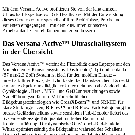
Mit dem Versana Active profitieren Sie von der langjährigen
Ultraschall-Expertise von GE HealthCare. Mit der Entwicklung
dieses Gerätes wurde speziell auf Ihre Bedürfnisse, Praxis und
Patienten eingegangen – mit dem Ziel, Ihren klinischen
Arbeitsablauf zu vereinfachen und zu verbessern.
Das Versana Active™ Ultraschallsystem
in der Übersicht
Das Versana Active™ vereint die Flexibilität eines Laptops mit den
Vorteilen eines Konsolensystems. Das leichte (5 kg) und schlanke
(57 mm/2,3 Zoll) System ist ideal für den mobilen Einsatz –
innerhalb Ihrer Praxis, der Klinik oder bei Hausbesuchen. Es deckt
ein breites Spektrum alltäglicher Untersuchungen ab: Abdominal-,
Gynäkologie-, Herz-, MSK- und Gefäßuntersuchungen sowie
Nadelführungsverfahren. Mit fortschrittlichen
Bildgebungstechnologien wie CrossXBeam™ und SRI-HD für
klare Strukturgrenzen, B-Flow™ und B-Flow-Farb-Bildgebung für
präzise Gefäßdarstellung sowie sensiblem Farb-Doppler liefert das
System erstklassige Bildqualität mit hoher Raum- und
Kontrastauflösung. Die dynamische One-Touch-Bild-Funktion
Whizz optimiert ständig die Bildqualität während des Schallens.
Dank schnellem Hochfahren, optionaler langlebiger Batterie und