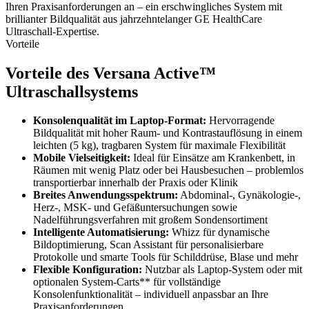
Ihren Praxisanforderungen an – ein erschwingliches System mit
brillianter Bildqualität aus jahrzehntelanger GE HealthCare
Ultraschall-Expertise.
Vorteile
Vorteile des Versana Active™
Ultraschallsystems
Konsolenqualität im Laptop-Format:
Hervorragende
Bildqualität mit hoher Raum- und Kontrastauflösung in einem
leichten (5 kg), tragbaren System für maximale Flexibilität
Mobile Vielseitigkeit:
Ideal für Einsätze am Krankenbett, in
Räumen mit wenig Platz oder bei Hausbesuchen – problemlos
transportierbar innerhalb der Praxis oder Klinik
Breites Anwendungsspektrum:
Abdominal-, Gynäkologie-,
Herz-, MSK- und Gefäßuntersuchungen sowie
Nadelführungsverfahren mit großem Sondensortiment
Intelligente Automatisierung:
Whizz für dynamische
Bildoptimierung, Scan Assistant für personalisierbare
Protokolle und smarte Tools für Schilddrüse, Blase und mehr
Flexible Konfiguration:
Nutzbar als Laptop-System oder mit
optionalen System-Carts** für vollständige
Konsolenfunktionalität – individuell anpassbar an Ihre
Praxisanforderungen