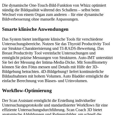
Die dynamische One-Touch-Bild-Funktion von Whizz optimiert
ständig die Bildqualität während des Schallens – selbst beim
Wechsel von einem Organ zum anderen – für eine dynamische
Bildverbesserung ohne manuelle Anpassungen.
Smarte klinische Anwendungen
Das System bietet intelligente klinische Tools für verschiedene
Untersuchungsbereiche. Nutzen Sie das Thyroid Productivity Tool
zur Struktur-Charakterisierung und TI-RADS-Bewertung. Das
Breast Productivity Tool vereinfacht Untersuchungen und
ermöglicht präzise Messungen von Strukturen. Auto-IMT unterstützt
Sie bei der Messung der Intima-Media-Dicke. Mit SonoBiometry
können Sie den Fötus messen und Details mit Hilfe der 3D-
Bildgebung betrachten. 4D-Bildgebung† liefert kontinuierliche
Bildaufnahmen mit hohem Volumen. Auto Bladder ermöglicht die
einfache Berechnung von Blasen- und Urinvolumen.
Workflow-Optimierung
Der Scan Assistant ermöglicht die Erstellung individueller
Untersuchungsprotokolle und standardisierter Workflows für eine
effiziente Untersuchungsdurchführung. Scan Coach 3D bietet
anatomische Abbildungen und Referenzbilder, um schnell die