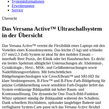
Systeminformationen
Erweiterungen
Service
Übersicht
Das Versana Active™ Ultraschallsystem
in der Übersicht
Das Versana Active™ vereint die Flexibilität eines Laptops mit den
Vorteilen eines Konsolensystems. Das leichte (5 kg) und schlanke
(57 mm/2,3 Zoll) System ist ideal für den mobilen Einsatz –
innerhalb Ihrer Praxis, der Klinik oder bei Hausbesuchen. Es deckt
ein breites Spektrum alltäglicher Untersuchungen ab: Abdominal-,
Gynäkologie-, Herz-, MSK- und Gefäßuntersuchungen sowie
Nadelführungsverfahren. Mit fortschrittlichen
Bildgebungstechnologien wie CrossXBeam™ und SRI-HD für
klare Strukturgrenzen, B-Flow™ und B-Flow-Farb-Bildgebung für
präzise Gefäßdarstellung sowie sensiblem Farb-Doppler liefert das
System erstklassige Bildqualität mit hoher Raum- und
Kontrastauflösung. Die dynamische One-Touch-Bild-Funktion
Whizz optimiert ständig die Bildqualität während des Schallens.
Dank schnellem Hochfahren, optionaler langlebiger Batterie und
verfügbaren System-Carts passt sich das Versana Active flexibel